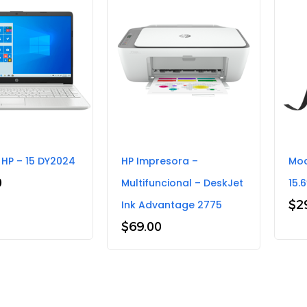
 HP – 15 DY2024
HP Impresora –
Moc
0
Multifuncional – DeskJet
15.6
$
2
Ink Advantage 2775
$
69.00