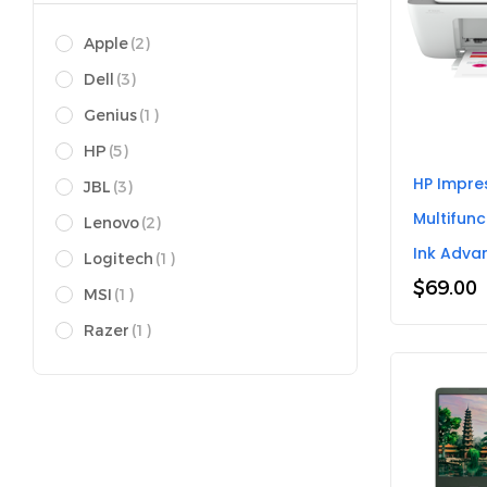
Apple
(2)
Dell
(3)
Genius
(1)
HP
(5)
HP Impre
JBL
(3)
Multifunc
Lenovo
(2)
Ink Adva
Logitech
(1)
$
69.00
MSI
(1)
Razer
(1)
Targus
(1)
Toshiba
(1)
Ultimate Ears
(1)