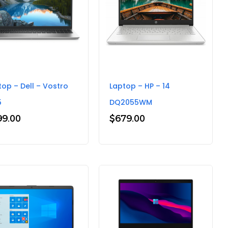
top – Dell – Vostro
Laptop – HP – 14
5
DQ2055WM
99.00
$
679.00