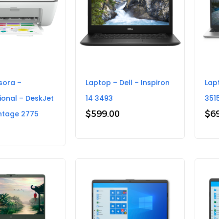
sora –
Laptop – Dell – Inspiron
Lap
ional – DeskJet
14 3493
351
$
599.00
$
6
ntage 2775