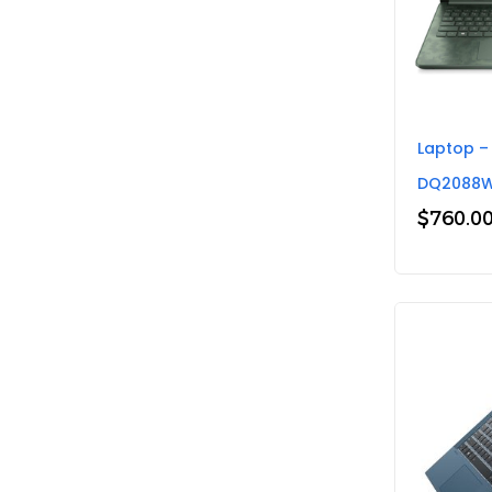
Laptop – 
DQ2088
$
760.0