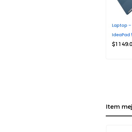
Laptop –
IdeaPad 5
$
1149.
Item mej