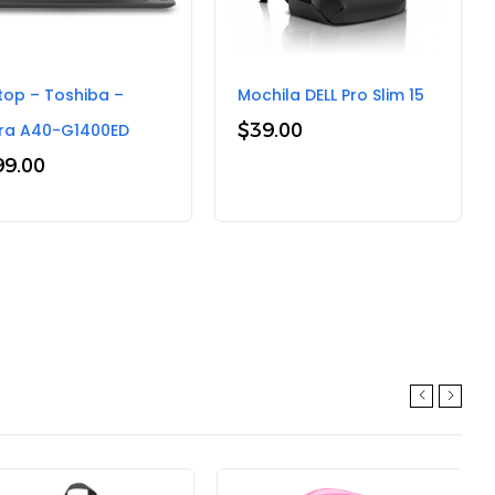
top – Toshiba –
Mochila DELL Pro Slim 15
$
39.00
ra A40-G1400ED
99.00