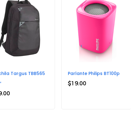
hila Targus TBB565
Parlante Philips BT100p
$
19.00
″
9.00