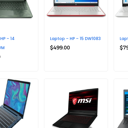
HP – 14
Laptop – HP – 15 DW1083
Lap
$
499.00
$
7
WM
0