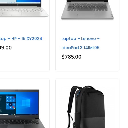
top – HP – 15 DY2024
Laptop – Lenovo –
99.00
IdeaPad 3 14IML05
$
785.00