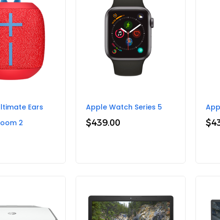
ltimate Ears
Apple Watch Series 5
App
$
439.00
$
4
oom 2