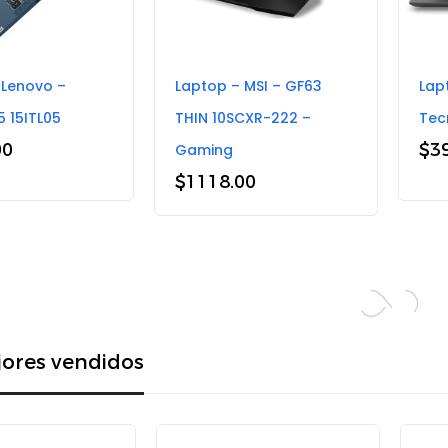
 Lenovo –
Laptop – MSI – GF63
Lap
 15ITL05
THIN 10SCXR-222 –
Tec
00
$
3
Gaming
$
1118.00
ores vendidos