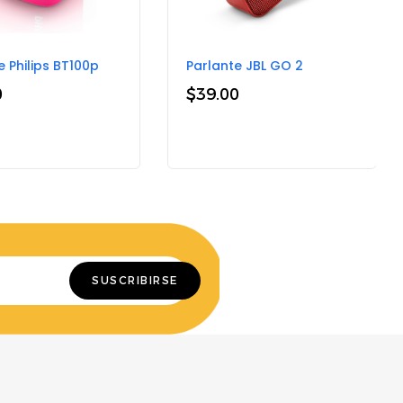
e Philips BT100p
Parlante JBL GO 2
0
$
39.00