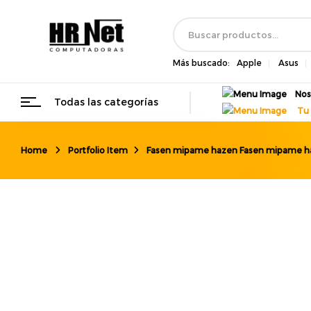
Más buscado:
Apple
Asus
Nos
Todas las categorías
Tu 
Home
Portfolio Item
Fasen mipame hazen
Fasen mipame h