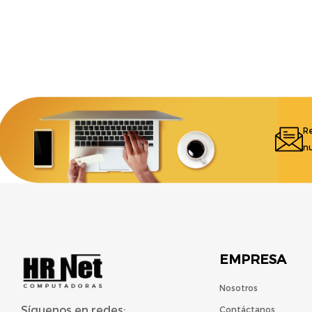
Re
nu
EMPRESA
Nosotros
Síguenos en redes:
Contáctanos